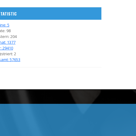
TATISTIC
ine: 5
te: 98
tern: 204
at: 1377
r: 29410
striert: 2
amt: 57653