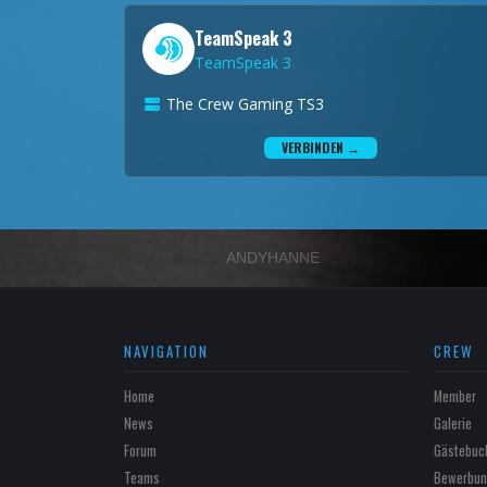
TeamSpeak 3
TeamSpeak 3
The Crew Gaming TS3
VERBINDEN →
ANDYHANNE
NAVIGATION
CREW
Home
Member
News
Galerie
Forum
Gästebuc
Teams
Bewerbun