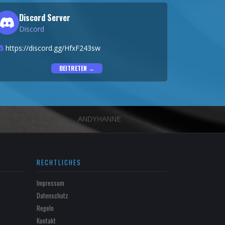
Discord Server
Discord
https://discord.gg/HfxF243sw
BEITRETEN →
ANDYHANNE
RECHTLICHES
Impressum
Datenschutz
Regeln
Kontakt