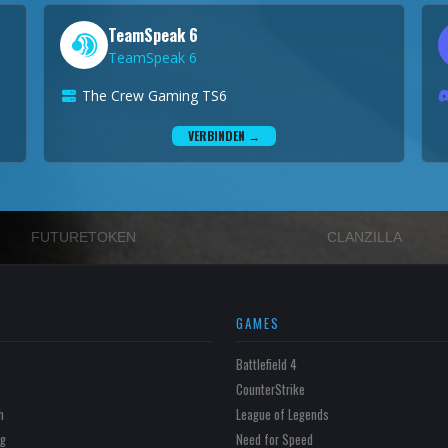
TeamSpeak 6
TeamSpeak 6
The Crew Gaming TS6
VERBINDEN →
FUTURETOKEN
CLANZILLA
GAMES
Battlefield 4
CounterStrike
h
League of Legends
g
Need for Speed