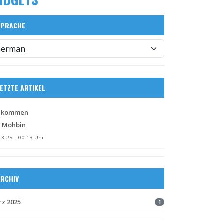
SPRACHE
LETZTE ARTIKEL
llkommen
n
Mohbin
03.25 - 00:13 Uhr
ARCHIV
z 2025
1