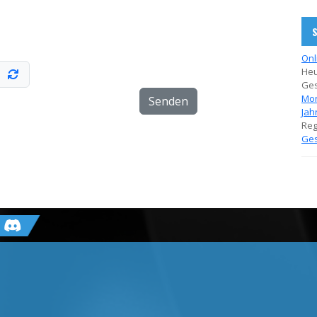
S
Onl
Heu
Ges
Mon
Senden
Jah
Regi
Ges