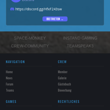
https://discord.gg/HfxF243sw
BEITRETEN →
SPACE-MONKEY
INSTAND GAMING
CREW-COMMUNITY
TEAMSPEAK3
NAVIGATION
CREW
Home
Member
News
Galerie
Forum
Gästebuch
Teams
Bewerbung
GAMES
RECHTLICHES